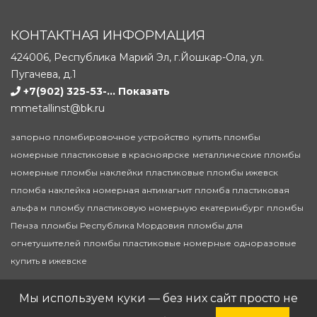
КОНТАКТНАЯ ИНФОРМАЦИЯ
424006, Республика Марий Эл, г.Йошкар-Ола, ул.
Пугачева, д.1
+7(902) 325-53-...
Показать
mmetallinst@bk.ru
запорно пломбировочное устройство
купить пломбы
номерные пластиковые в красноярске
металлические пломбы
номерные пломбы наклейки
пластиковые пломбы ижевск
пломба наклейка номерная антимагнит
пломба пластиковая
альфа м
пломбу пластиковую номерную екатеринбург
пломбы
Пенза
пломбы Республика Мордовия
пломбы для
огнетушителей
пломбы пластиковые номерные одноразовые
купить в ижевске
© 2020-2026 Запорно-пломбировочные устройства (ЗПУ)
Мы используем куки — без них сайт просто не
в Йошкар-Оле