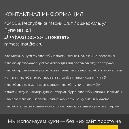
КОНТАКТНАЯ ИНФОРМАЦИЯ
424006, Республика Марий Эл, г.Йошкар-Ола, ул.
Пугачева, д.1
+7(902) 325-53-...
Показать
mmetallinst@bk.ru
где можно купить пломбы пластиковые номерные
запорно
пломбировочное устройство для жд вагонов
зпу запорно
пломбировочные устройства
пластиковые пломбы с номерами
купить
пломба пластиковая
пломба пластиковая кпп 3
пломбиратор для свинцовых пломб купить
пломбу
пластиковую номерную екатеринбург
пломбы Рязань
пломбы
Самара
пломбы пластиковые номерные купить в минске
пломбы пластиковые номерные одноразовые купить в перми
© 2020-2026 Запорно-пломбировочные устройства (ЗПУ)
Мы используем куки — без них сайт просто не
в Йошкар-Оле