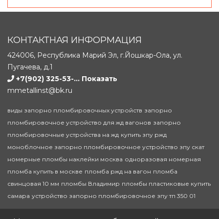
КОНТАКТНАЯ ИНФОРМАЦИЯ
424006, Республика Марий Эл, г.Йошкар-Ола, ул.
Пугачева, д.1
+7(902) 325-53-...
Показать
mmetallinst@bk.ru
виды запорно пломбировочных устройств
запорно
пломбировочное устройство для жд вагонов
запорно
пломбировочные устройства на жд
купить зпу ржд
моноблочное запорно пломбировочное устройство зпу скат
номерные пломбы наклейки москва
одноразовая номерная
пломба купить в москве
пломба ржд на вагон
пломба
свинцовая 10 мм
пломбы Владимир
пломбы пластиковые купить
самара
устройство запорно пломбировочное зпу тп 350 01
© 2020-2026 Запорно-пломбировочные устройства (ЗПУ)