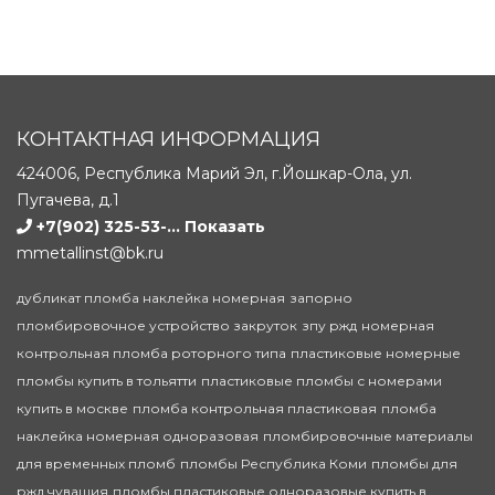
КОНТАКТНАЯ ИНФОРМАЦИЯ
424006, Республика Марий Эл, г.Йошкар-Ола, ул.
Пугачева, д.1
+7(902) 325-53-...
Показать
mmetallinst@bk.ru
дубликат пломба наклейка номерная
запорно
пломбировочное устройство закруток
зпу ржд
номерная
контрольная пломба роторного типа
пластиковые номерные
пломбы купить в тольятти
пластиковые пломбы с номерами
купить в москве
пломба контрольная пластиковая
пломба
наклейка номерная одноразовая
пломбировочные материалы
для временных пломб
пломбы Республика Коми
пломбы для
ржд чувашия
пломбы пластиковые одноразовые купить в