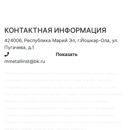
КОНТАКТНАЯ ИНФОРМАЦИЯ
424006, Республика Марий Эл, г.Йошкар-Ола, ул.
Пугачева, д.1
+7(902) 325-53-...
Показать
mmetallinst@bk.ru
запорно пломбировочные устройства для вагонов
купить пломбы
номерные пластиковые в нижнем новгороде
пломба наклейка
самоклеющаяся номерная
пломба пластиковая красная
пломба
пластмассовая номерная альфа м
пломба пластмассовая номерная
секьюрпул
пломбы Нижний Новгород
пломбы пластиковые
номерные одноразовые купить в ижевске
пломбы пластиковые
номерные одноразовые купить в иркутске
пломбы пластиковые
номерные одноразовые купить в омске
проволока пломбировочная
витая
роторные пломбы пластиковые номерные